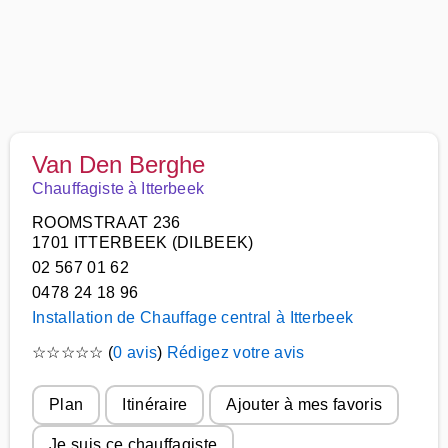
Van Den Berghe
Chauffagiste à Itterbeek
ROOMSTRAAT 236
1701 ITTERBEEK (DILBEEK)
02 567 01 62
0478 24 18 96
Installation de Chauffage central à Itterbeek
☆
☆
☆
☆
☆
(
0 avis
)
Rédigez votre avis
Plan
Itinéraire
Ajouter à mes favoris
Je suis ce chauffagiste