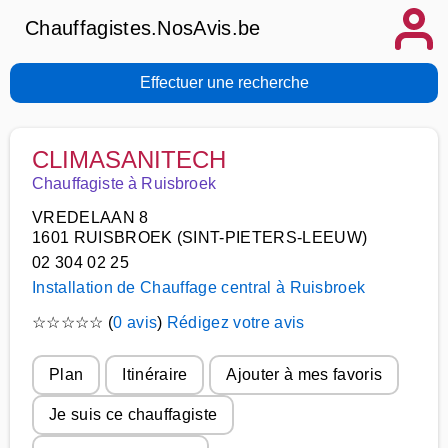
Chauffagistes.NosAvis.be
Effectuer une recherche
CLIMASANITECH
Chauffagiste à Ruisbroek
VREDELAAN 8
1601 RUISBROEK (SINT-PIETERS-LEEUW)
02 304 02 25
Installation de Chauffage central à Ruisbroek
☆
☆
☆
☆
☆
(
0 avis
)
Rédigez votre avis
Plan
Itinéraire
Ajouter à mes favoris
Je suis ce chauffagiste