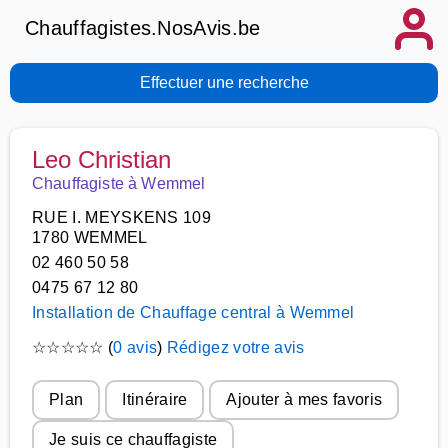
Chauffagistes.NosAvis.be
Effectuer une recherche
Leo Christian
Chauffagiste à Wemmel
RUE I. MEYSKENS 109
1780 WEMMEL
02 460 50 58
0475 67 12 80
Installation de Chauffage central à Wemmel
☆
☆
☆
☆
☆
(
0 avis
)
Rédigez votre avis
Plan
Itinéraire
Ajouter à mes favoris
Je suis ce chauffagiste