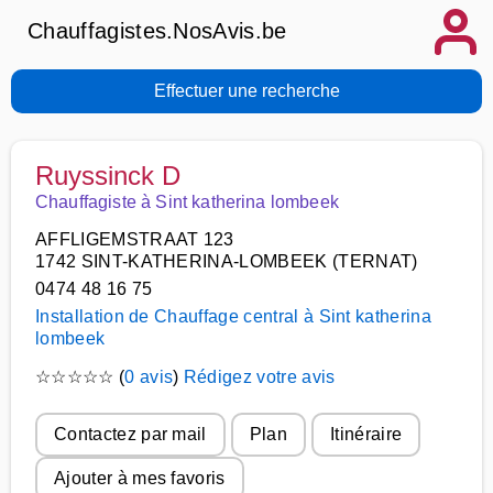
Chauffagistes.NosAvis.be
Effectuer une recherche
Ruyssinck D
Chauffagiste à Sint katherina lombeek
AFFLIGEMSTRAAT 123
1742 SINT-KATHERINA-LOMBEEK (TERNAT)
0474 48 16 75
Installation de Chauffage central à Sint katherina
lombeek
☆
☆
☆
☆
☆
(
0 avis
)
Rédigez votre avis
Contactez par mail
Plan
Itinéraire
Ajouter à mes favoris