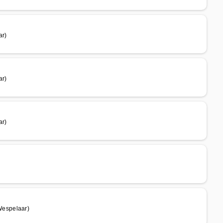
r)
r)
r)
Wespelaar)