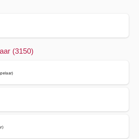
aar (3150)
pelaar)
r)