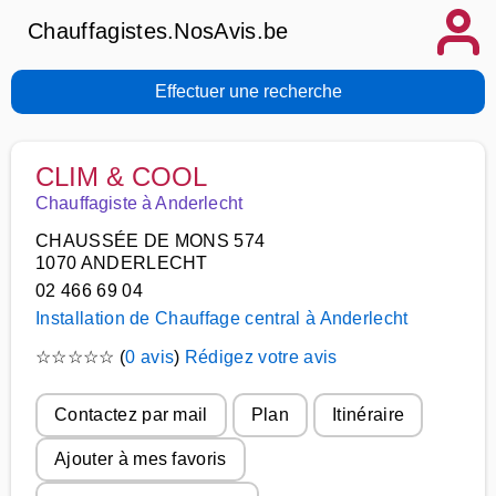
Chauffagistes.NosAvis.be
Effectuer une recherche
CLIM & COOL
Chauffagiste à Anderlecht
CHAUSSÉE DE MONS 574
1070 ANDERLECHT
02 466 69 04
Installation de Chauffage central à Anderlecht
☆
☆
☆
☆
☆
(
0 avis
)
Rédigez votre avis
Contactez par mail
Plan
Itinéraire
Ajouter à mes favoris