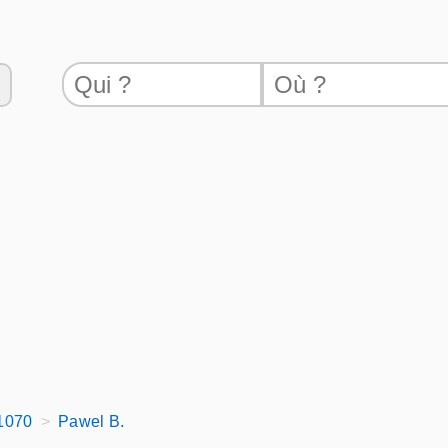
 1070
Pawel B.