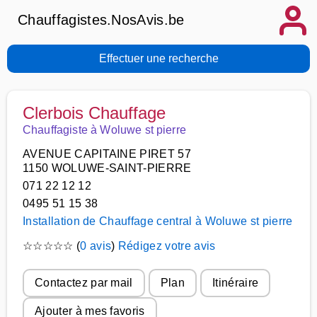
Chauffagistes.NosAvis.be
Effectuer une recherche
Clerbois Chauffage
Chauffagiste à Woluwe st pierre
AVENUE CAPITAINE PIRET 57
1150 WOLUWE-SAINT-PIERRE
071 22 12 12
0495 51 15 38
Installation de Chauffage central à Woluwe st pierre
☆
☆
☆
☆
☆
(
0 avis
)
Rédigez votre avis
Contactez par mail
Plan
Itinéraire
Ajouter à mes favoris