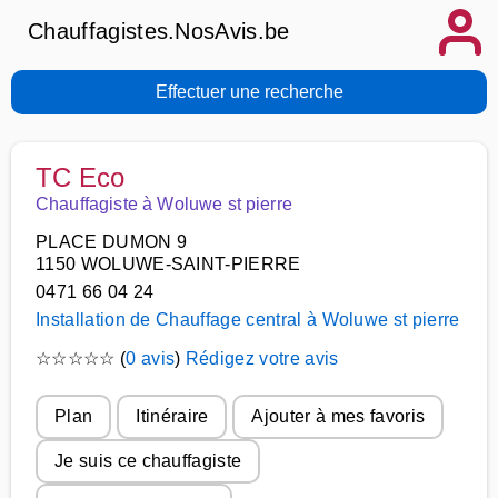
Chauffagistes.NosAvis.be
Effectuer une recherche
TC Eco
Chauffagiste à Woluwe st pierre
PLACE DUMON 9
1150 WOLUWE-SAINT-PIERRE
0471 66 04 24
Installation de Chauffage central à Woluwe st pierre
☆
☆
☆
☆
☆
(
0 avis
)
Rédigez votre avis
Plan
Itinéraire
Ajouter à mes favoris
Je suis ce chauffagiste