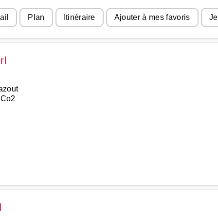
ail
Plan
Itinéraire
Ajouter à mes favoris
Je
rl
azout
t Co2
l