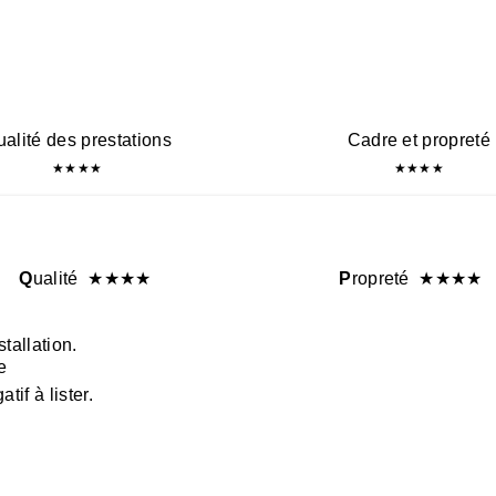
alité des prestations
Cadre et propreté
★
★
★
★
★
★
★
★
Q
ualité
★
★
★
★
P
ropreté
★
★
★
★
tallation.
e
if à lister.