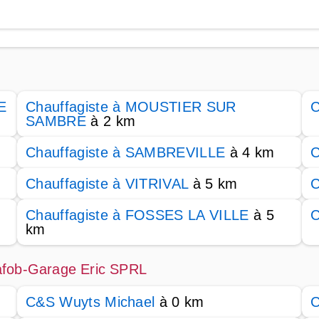
E
Chauffagiste à MOUSTIER SUR
C
SAMBRE
à 2 km
Chauffagiste à SAMBREVILLE
à 4 km
C
Chauffagiste à VITRIVAL
à 5 km
C
Chauffagiste à FOSSES LA VILLE
à 5
C
km
Gafob-Garage Eric SPRL
C&S Wuyts Michael
à 0 km
C