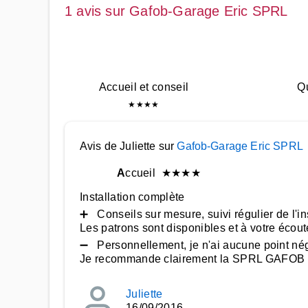
1 avis sur Gafob-Garage Eric SPRL
Accueil et conseil
Qu
★
★
★
★
Avis de Juliette sur
Gafob-Garage Eric SPRL
A
ccueil
★
★
★
★
Installation complète
➕ Conseils sur mesure, suivi régulier de l'ins
Les patrons sont disponibles et à votre écout
➖ Personnellement, je n'ai aucune point négat
Je recommande clairement la SPRL GAFOB
Juliette
16/09/2016