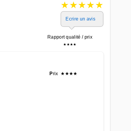
★
★
★
★
★
Ecrire un avis
Rapport qualité / prix
★
★
★
★
P
rix
★
★
★
★