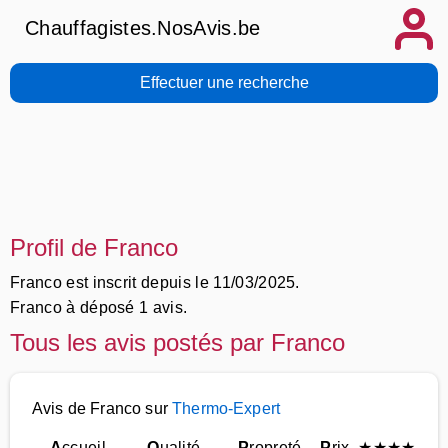
Chauffagistes.NosAvis.be
Effectuer une recherche
Profil de Franco
Franco est inscrit depuis le 11/03/2025.
Franco à déposé 1 avis.
Tous les avis postés par Franco
Avis de Franco sur
Thermo-Expert
A
ccueil
Q
ualité
P
ropreté
P
rix
★
★
★
★