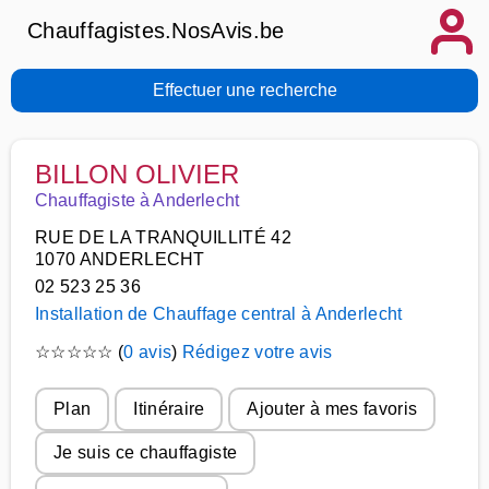
Chauffagistes.NosAvis.be
Effectuer une recherche
BILLON OLIVIER
Chauffagiste à Anderlecht
RUE DE LA TRANQUILLITÉ 42
1070 ANDERLECHT
02 523 25 36
Installation de Chauffage central à Anderlecht
☆
☆
☆
☆
☆
(
0 avis
)
Rédigez votre avis
Plan
Itinéraire
Ajouter à mes favoris
Je suis ce chauffagiste