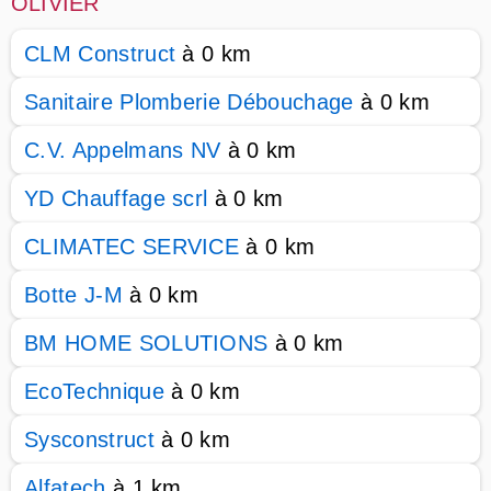
OLIVIER
CLM Construct
à 0 km
Sanitaire Plomberie Débouchage
à 0 km
C.V. Appelmans NV
à 0 km
YD Chauffage scrl
à 0 km
CLIMATEC SERVICE
à 0 km
Botte J-M
à 0 km
BM HOME SOLUTIONS
à 0 km
EcoTechnique
à 0 km
Sysconstruct
à 0 km
Alfatech
à 1 km