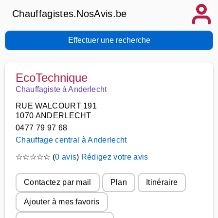
Chauffagistes.NosAvis.be
Effectuer une recherche
EcoTechnique
Chauffagiste à Anderlecht
RUE WALCOURT 191
1070 ANDERLECHT
0477 79 97 68
Chauffage central à Anderlecht
☆
☆
☆
☆
☆
(
0 avis
)
Rédigez votre avis
Contactez par mail
Plan
Itinéraire
Ajouter à mes favoris