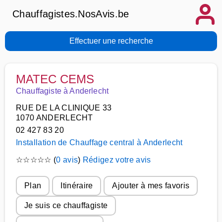
Chauffagistes.NosAvis.be
Effectuer une recherche
MATEC CEMS
Chauffagiste à Anderlecht
RUE DE LA CLINIQUE 33
1070 ANDERLECHT
02 427 83 20
Installation de Chauffage central à Anderlecht
☆
☆
☆
☆
☆
(
0 avis
)
Rédigez votre avis
Plan
Itinéraire
Ajouter à mes favoris
Je suis ce chauffagiste