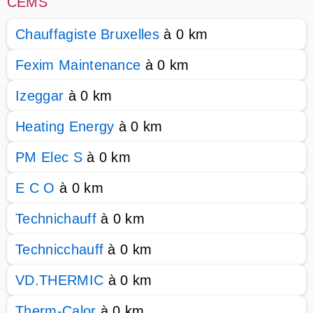
CEMS
Chauffagiste Bruxelles
à 0 km
Fexim Maintenance
à 0 km
Izeggar
à 0 km
Heating Energy
à 0 km
PM Elec S
à 0 km
E C O
à 0 km
Technichauff
à 0 km
Technicchauff
à 0 km
VD.THERMIC
à 0 km
Therm-Calor
à 0 km