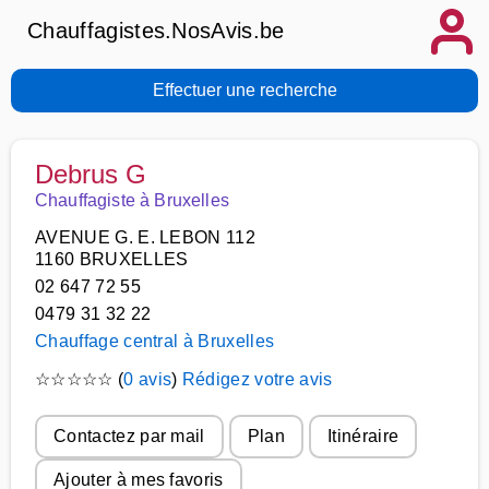
Chauffagistes.NosAvis.be
Effectuer une recherche
Debrus G
Chauffagiste à Bruxelles
AVENUE G. E. LEBON 112
1160 BRUXELLES
02 647 72 55
0479 31 32 22
Chauffage central à Bruxelles
☆
☆
☆
☆
☆
(
0 avis
)
Rédigez votre avis
Contactez par mail
Plan
Itinéraire
Ajouter à mes favoris