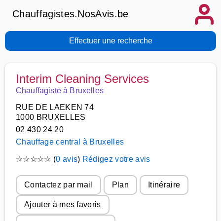
Chauffagistes.NosAvis.be
Effectuer une recherche
Interim Cleaning Services
Chauffagiste à Bruxelles
RUE DE LAEKEN 74
1000 BRUXELLES
02 430 24 20
Chauffage central à Bruxelles
☆
☆
☆
☆
☆
(
0 avis
)
Rédigez votre avis
Contactez par mail
Plan
Itinéraire
Ajouter à mes favoris