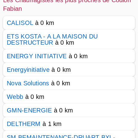
Les Chauffagistes les plus proches de Coulon
Fabian
CALISOL
à 0 km
ETS KOSTA - A LA MAISON DU
DESTRUCTEUR
à 0 km
ENERGY INITIATIVE
à 0 km
Energyinitiative
à 0 km
Nova Solutions
à 0 km
Webb
à 0 km
GMN-ENERGIE
à 0 km
DELTHERM
à 1 km
SM BEMAINTENANCE-DRUART BXL-