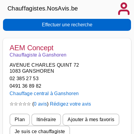
Chauffagistes.NosAvis.be
Effectuer une recherche
AEM Concept
Chauffagiste à Ganshoren
AVENUE CHARLES QUINT 72
1083 GANSHOREN
02 385 27 53
0491 36 89 82
Chauffage central à Ganshoren
☆
☆
☆
☆
☆
(
0 avis
)
Rédigez votre avis
Plan
Itinéraire
Ajouter à mes favoris
Je suis ce chauffagiste