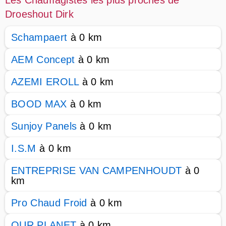
Les Chauffagistes les plus proches de
Droeshout Dirk
Schampaert
à 0 km
AEM Concept
à 0 km
AZEMI EROLL
à 0 km
BOOD MAX
à 0 km
Sunjoy Panels
à 0 km
I.S.M
à 0 km
ENTREPRISE VAN CAMPENHOUDT
à 0
km
Pro Chaud Froid
à 0 km
OUR PLANET
à 0 km