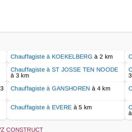
Chauffagiste à KOEKELBERG
à 2 km
C
Chauffagiste à ST JOSSE TEN NOODE
C
à 3 km
3
 3
Chauffagiste à GANSHOREN
à 4 km
C
Chauffagiste à EVERE
à 5 km
C
à
e DVZ CONSTRUCT