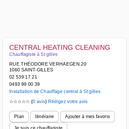
CENTRAL HEATING CLEANING
Chauffagiste à St gilles
RUE THÉODORE VERHAEGEN 20
1060 SAINT-GILLES
02 539 17 21
0493 99 00 39
Installation de Chauffage central à St gilles
☆
☆
☆
☆
☆
(
0 avis
)
Rédigez votre avis
Plan
Itinéraire
Ajouter à mes favoris
Je suis ce chauffagiste