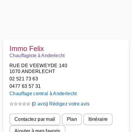
Immo Felix
Chauffagiste à Anderlecht
RUE DE VEEWEYDE 140
1070 ANDERLECHT
02 521 73 63
0477 63 57 31
Chauffage central à Anderlecht
☆
☆
☆
☆
☆
(
0 avis
)
Rédigez votre avis
Contactez par mail
Plan
Itinéraire
Ajouter à mes favoris