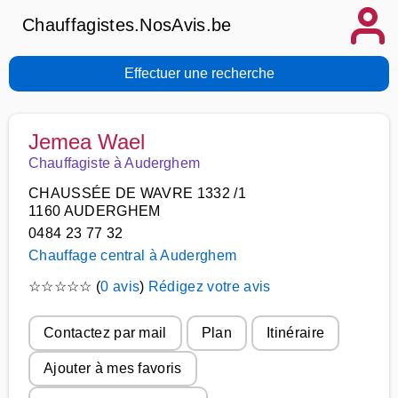
Chauffagistes.NosAvis.be
Effectuer une recherche
Jemea Wael
Chauffagiste à Auderghem
CHAUSSÉE DE WAVRE 1332 /1
1160 AUDERGHEM
0484 23 77 32
Chauffage central à Auderghem
☆
☆
☆
☆
☆
(
0 avis
)
Rédigez votre avis
Contactez par mail
Plan
Itinéraire
Ajouter à mes favoris