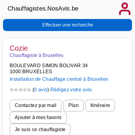
Chauffagistes.NosAvis.be
Effectuer une recherche
Cozie
Chauffagiste à Bruxelles
BOULEVARD SIMON BOLIVAR 34
1000 BRUXELLES
Installation de Chauffage central à Bruxelles
☆
☆
☆
☆
☆
(
0 avis
)
Rédigez votre avis
Contactez par mail
Plan
Itinéraire
Ajouter à mes favoris
Je suis ce chauffagiste