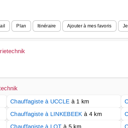
ail
Plan
Itinéraire
Ajouter à mes favoris
Je
rietechnik
technik
Chauffagiste à UCCLE
à 1 km
C
Chauffagiste à LINKEBEEK
à 4 km
C
Chauffagiste à LOT
à 5 km
C