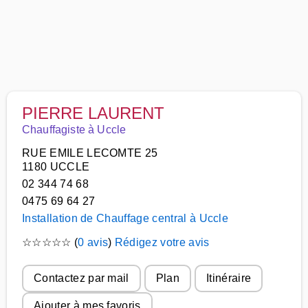
PIERRE LAURENT
Chauffagiste à Uccle
RUE EMILE LECOMTE 25
1180 UCCLE
02 344 74 68
0475 69 64 27
Installation de Chauffage central à Uccle
☆
☆
☆
☆
☆
(
0 avis
)
Rédigez votre avis
Contactez par mail
Plan
Itinéraire
Ajouter à mes favoris