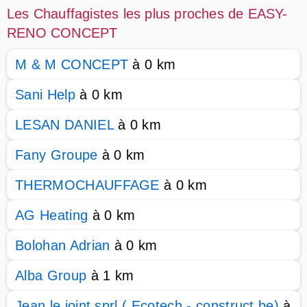
Les Chauffagistes les plus proches de EASY-
RENO CONCEPT
M & M CONCEPT
à 0 km
Sani Help
à 0 km
LESAN DANIEL
à 0 km
Fany Groupe
à 0 km
THERMOCHAUFFAGE
à 0 km
AG Heating
à 0 km
Bolohan Adrian
à 0 km
Alba Group
à 1 km
Jean le joint sprl ( Ecotech - construct.be)
à