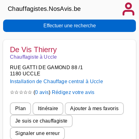
Chauffagistes.NosAvis.be
Effectuer une recherche
De Vis Thierry
Chauffagiste à Uccle
RUE GATTI DE GAMOND 88 /1
1180 UCCLE
Installation de Chauffage central à Uccle
☆
☆
☆
☆
☆
(
0 avis
)
Rédigez votre avis
Plan
Itinéraire
Ajouter à mes favoris
Je suis ce chauffagiste
Signaler une erreur