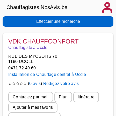
Chauffagistes.NosAvis.be
Effectuer une recherche
VDK CHAUFFCONFORT
Chauffagiste à Uccle
RUE DES MYOSOTIS 70
1180 UCCLE
0471 72 49 60
Installation de Chauffage central à Uccle
☆
☆
☆
☆
☆
(
0 avis
)
Rédigez votre avis
Contactez par mail
Plan
Itinéraire
Ajouter à mes favoris