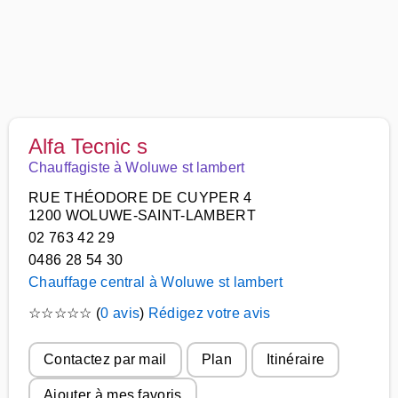
Alfa Tecnic s
Chauffagiste à Woluwe st lambert
RUE THÉODORE DE CUYPER 4
1200 WOLUWE-SAINT-LAMBERT
02 763 42 29
0486 28 54 30
Chauffage central à Woluwe st lambert
☆
☆
☆
☆
☆
(
0 avis
)
Rédigez votre avis
Contactez par mail
Plan
Itinéraire
Ajouter à mes favoris