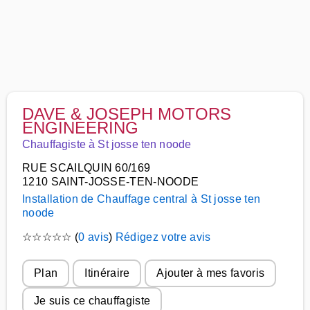
DAVE & JOSEPH MOTORS
ENGINEERING
Chauffagiste à St josse ten noode
RUE SCAILQUIN 60/169
1210 SAINT-JOSSE-TEN-NOODE
Installation de Chauffage central à St josse ten
noode
☆
☆
☆
☆
☆
(
0 avis
)
Rédigez votre avis
Plan
Itinéraire
Ajouter à mes favoris
Je suis ce chauffagiste